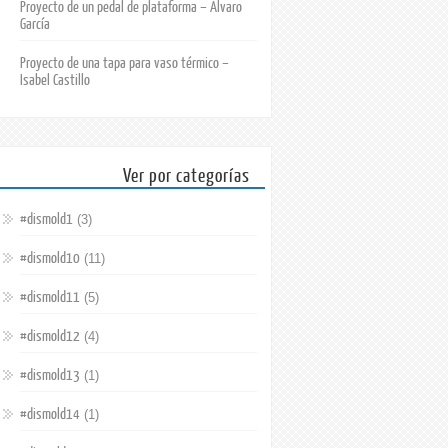
Proyecto de un pedal de plataforma – Álvaro
García
Proyecto de una tapa para vaso térmico –
Isabel Castillo
Ver por categorías
#dismold1
(3)
#dismold10
(11)
#dismold11
(5)
#dismold12
(4)
#dismold13
(1)
#dismold14
(1)