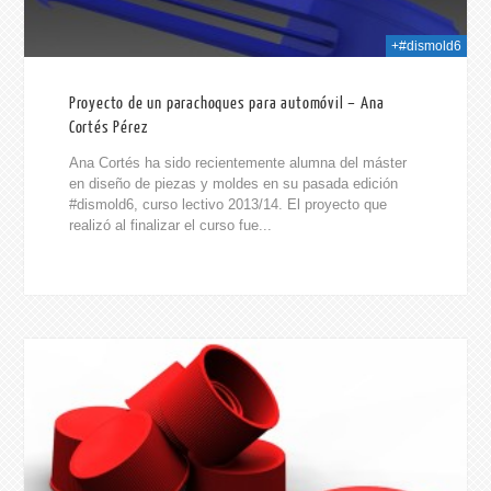
+#dismold6
Proyecto de un parachoques para automóvil – Ana
Cortés Pérez
Ana Cortés ha sido recientemente alumna del máster
en diseño de piezas y moldes en su pasada edición
#dismold6, curso lectivo 2013/14. El proyecto que
realizó al finalizar el curso fue...
2014