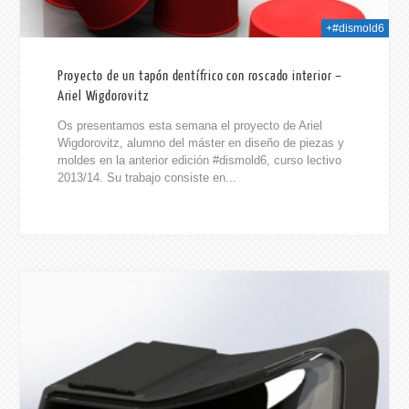
+#dismold6
Proyecto de un tapón dentífrico con roscado interior –
Ariel Wigdorovitz
Os presentamos esta semana el proyecto de Ariel
Wigdorovitz, alumno del máster en diseño de piezas y
moldes en la anterior edición #dismold6, curso lectivo
2013/14. Su trabajo consiste en...
2014