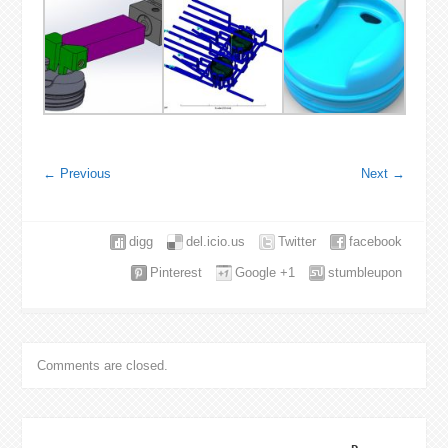
←
Previous
Next
→
digg
del.icio.us
Twitter
facebook
Pinterest
Google +1
stumbleupon
Comments are closed.