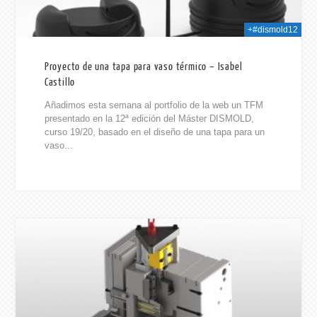
+#dismold12
Proyecto de una tapa para vaso térmico – Isabel
Castillo
Añadimos esta semana al portfolio de la web un TFM
presentado en la 12ª edición del Máster DISMOLD,
curso 19/20, basado en el diseño de una tapa para un
vaso...
021