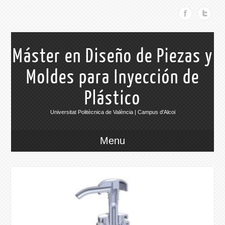
Máster en Diseño de Piezas y
Moldes para Inyección de
Plástico
Universitat Politècnica de València | Campus d'Alcoi
Menu
026