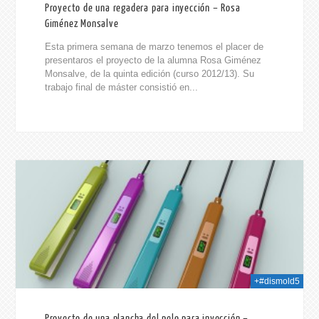
Proyecto de una regadera para inyección – Rosa
Giménez Monsalve
Esta primera semana de marzo tenemos el placer de
presentaros el proyecto de la alumna Rosa Giménez
Monsalve, de la quinta edición (curso 2012/13). Su
trabajo final de máster consistió en...
014
+#dismold5
Proyecto de una plancha del pelo para inyección –