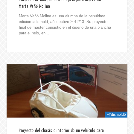
Marta Vañó Molina
Marta Vañó Molina es una alumna de la penúltima
edición #dismold, año lectivo 2012/13. Su proyecto
final de máster consistió en el diseño de una plancha
para el pelo, en...
014
+#dismold5
Proyecto del chasis e interior de un vehículo para