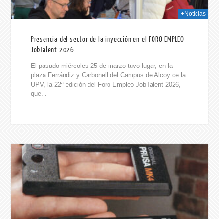
+Noticias
Presencia del sector de la inyección en el FORO EMPLEO
JobTalent 2026
El pasado miércoles 25 de marzo tuvo lugar, en la
plaza Ferrándiz y Carbonell del Campus de Alcoy de la
UPV, la 22ª edición del Foro Empleo JobTalent 2026,
que...
026