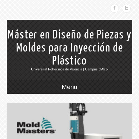
Máster en Diseño de Piezas y
Moldes para Inyección de
Plástico
Universitat Politècnica de València | Campus d'Alcoi
Menu
026