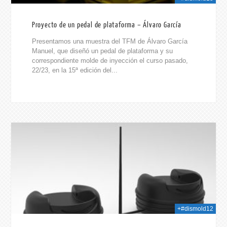
Proyecto de un pedal de plataforma – Álvaro García
Presentamos una muestra del TFM de Álvaro García
Manuel, que diseñó un pedal de plataforma y su
correspondiente molde de inyección el curso pasado,
22/23, en la 15ª edición del...
024
+#dismold12