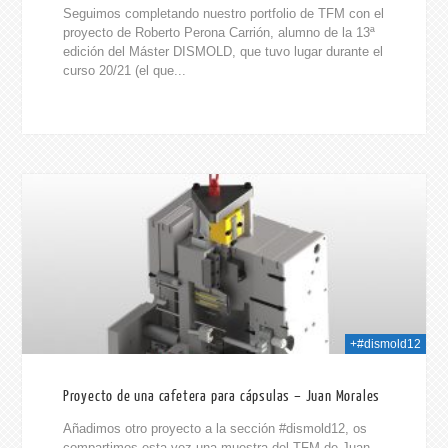
Seguimos completando nuestro portfolio de TFM con el
proyecto de Roberto Perona Carrión, alumno de la 13ª
edición del Máster DISMOLD, que tuvo lugar durante el
curso 20/21 (el que...
021
+#dismold12
Proyecto de una cafetera para cápsulas – Juan Morales
Añadimos otro proyecto a la sección #dismold12, os
compartimos esta vez una muestra del TFM de Juan