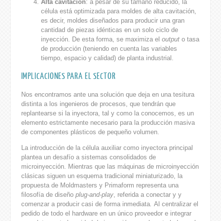
Alta cavitació
n
: a pesar de su tamaño reducido, la
célula está optimizada para moldes de alta cavitación,
es decir, moldes diseñados para producir una gran
cantidad de piezas idénticas en un solo ciclo de
inyección. De esta forma, se maximiza el
output
o tasa
de producción (teniendo en cuenta las variables
tiempo, espacio y calidad) de planta industrial.
IMPLICACIONES PARA EL SECTOR
Nos encontramos ante una solución que deja en una tesitura
distinta a los ingenieros de procesos, que tendrán que
replantearse si la inyectora, tal y como la conocemos, es un
elemento estrictamente necesario para la producción masiva
de componentes plásticos de pequeño volumen.
La introducción de la célula auxiliar como inyectora principal
plantea un desafío a sistemas consolidados de
microinyección. Mientras que las máquinas de microinyección
clásicas siguen un esquema tradicional miniaturizado, la
propuesta de Moldmasters y Primaform representa una
filosofía de diseño
plug-and-play
, referida a conectar y y
comenzar a producir casi de forma inmediata
.
Al centralizar el
pedido de todo el hardware en un único proveedor e integrar