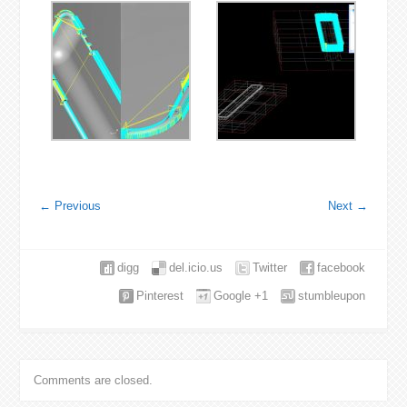
←
Previous
Next
→
digg
del.icio.us
Twitter
facebook
Pinterest
Google +1
stumbleupon
Comments are closed.