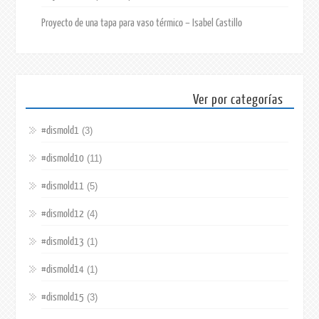
Proyecto de una tapa para vaso térmico – Isabel Castillo
Ver por categorías
#dismold1
(3)
#dismold10
(11)
#dismold11
(5)
#dismold12
(4)
#dismold13
(1)
#dismold14
(1)
#dismold15
(3)