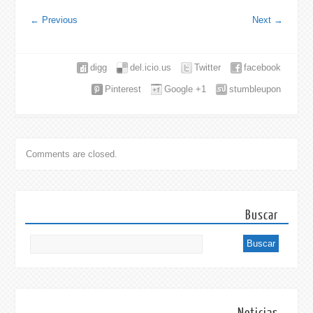
←
Previous
Next
→
digg
del.icio.us
Twitter
facebook
Pinterest
Google +1
stumbleupon
Comments are closed.
Buscar