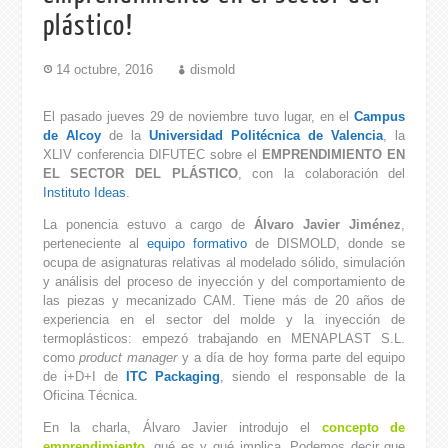
plástico!
14 octubre, 2016
dismold
El pasado jueves 29 de noviembre tuvo lugar, en el
Campus
de Alcoy
de la
Universidad Politécnica de Valencia
, la
XLIV conferencia DIFUTEC sobre el
EMPRENDIMIENTO EN
EL SECTOR DEL PLÁSTICO
, con la colaboración del
Instituto Ideas
.
La ponencia estuvo a cargo de
Álvaro Javier Jiménez
,
perteneciente al
equipo formativo
de DISMOLD, donde se
ocupa de asignaturas relativas al modelado sólido, simulación
y análisis del proceso de inyección y del comportamiento de
las piezas y mecanizado CAM. Tiene más de 20 años de
experiencia en el sector del molde y la inyección de
termoplásticos: empezó trabajando en MENAPLAST S.L.
como
product manager
y a día de hoy forma parte del equipo
de i+D+I de
ITC Packaging
, siendo el responsable de la
Oficina Técnica.
En la charla, Álvaro Javier introdujo el
concepto de
emprendimiento
, qué es y qué implica. Podemos decir que