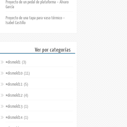
Proyecto de un pedal de plataforma – Álvaro
García
Proyecto de una tapa para vaso térmico –
Isabel Castillo
Ver por categorías
#dismold1
(3)
#dismold10
(11)
#dismold11
(5)
#dismold12
(4)
#dismold13
(1)
#dismold14
(1)