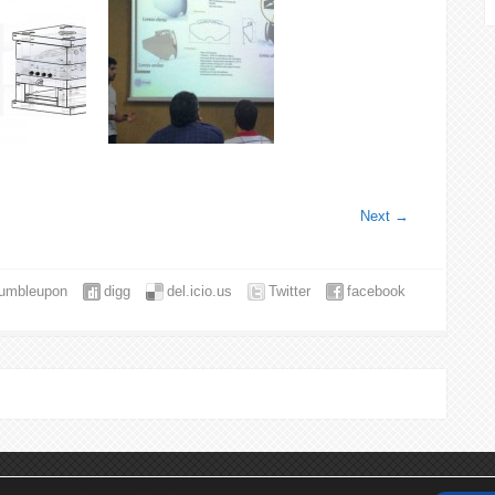
Next
→
tumbleupon
digg
del.icio.us
Twitter
facebook
os. Consulta aquí el
Aviso Legal
, la
Política de Privacidad
y la
Política de C