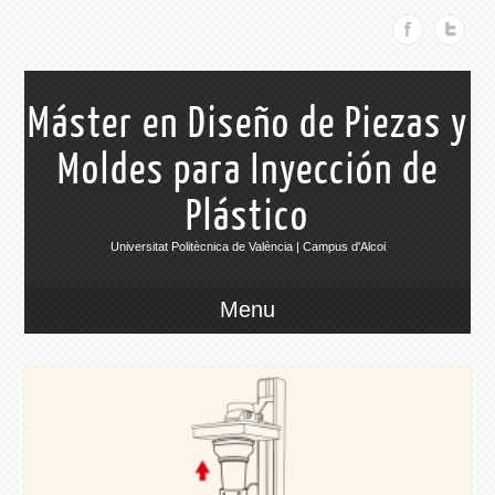
Máster en Diseño de Piezas y
Moldes para Inyección de
Plástico
Universitat Politècnica de València | Campus d'Alcoi
Menu
016