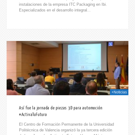
instalaciones de la empresa ITC Packaging en Ibi.
Especializados en el desarrollo integral...
2019
+Noticias
Así fue la jornada de piezas 3D para automoción
#ActivaTuFuturo
El Centro de Formación Permanente de la Universidad
Politécnica de Valencia organizó la ya tercera edición