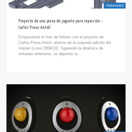
+#dismold2
Proyecto de una pieza de juguete para inyección –
Carlos Preus Antolí
Empezamos el mes de febrero con el proyecto de
Carlos Preus Antolí, alumno de la segunda edición del
máster (curso 2009/10). Siguiendo la dinámica de
entradas anteriores, os dejamos la...
014