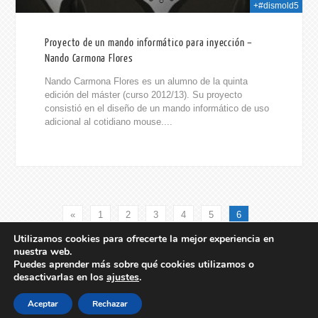
+#dismold5
Proyecto de un mando informático para inyección –
Nando Carmona Flores
Nando Carmona Flores es un alumno de la quinta
edición del máster (curso 2012/13). Su proyecto
consistió en el diseño de un mando informático de uso
adicional al cotidiano mouse....
«
1
2
3
4
5
6
Utilizamos cookies para ofrecerte la mejor experiencia en
nuestra web.
Puedes aprender más sobre qué cookies utilizamos o
© DISMOLD. Todos los derechos reservados. Consulta aquí el
desactivarlas en los
ajustes
.
Aviso Legal
, la
Política de Privacidad
y la
Política de Cookies
.
Theme by
Towfiq I.
Aceptar
Rechazar