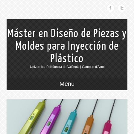
Máster en Diseño de Piezas y
Moldes para Inyección de
Plástico
Universitat Politècnica de València | Campus d'Alcoi
Menu
014