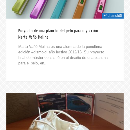
+#dismold5
Proyecto de una plancha del pelo para inyección –
Marta Vañó Molina
Marta Vañó Molina es una alumna de la penúltima
edición #dismold, año lectivo 2012/13. Su proyecto
final de máster consistió en el diseño de una plancha
para el pelo, en...
014